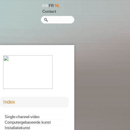
EN
FR
NL
Contact
Zoeken
Index
Single-channel-video
Computergebaseerde kunst
Installatiekunst