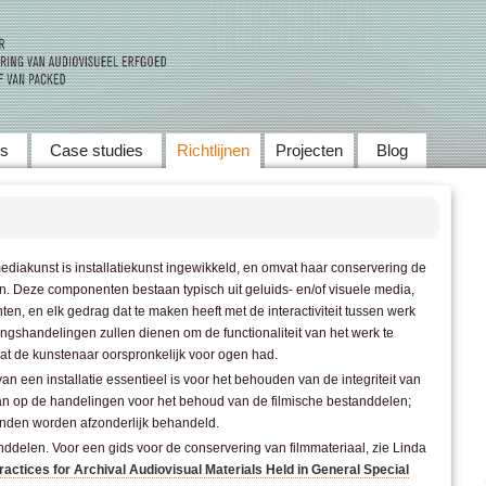
Skip to main content
ws
Case studies
Richtlijnen
Projecten
Blog
ediakunst is installatiekunst ingewikkeld, en omvat haar conservering de
. Deze componenten bestaan typisch uit geluids- en/of visuele media,
n, en elk gedrag dat te maken heeft met de interactiviteit tussen werk
gshandelingen zullen dienen om de functionaliteit van het werk te
wat de kunstenaar oorspronkelijk voor ogen had.
n een installatie essentieel is voor het behouden van de integriteit van
aan op de handelingen voor het behoud van de filmische bestanddelen;
anden worden afzonderlijk behandeld.
anddelen. Voor een gids voor de conservering van filmmateriaal, zie Linda
tices for Archival Audiovisual Materials Held in General Special