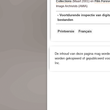
Collections
(Maart 2001) en
Film Forev
Image Archivists (AMIA).
‹ Voortdurende inspectie van digit
bestanden
Printversie
Français
De inhoud van deze pagina mag worden 
worden gekopieerd of gepubliceerd voo
Inc.