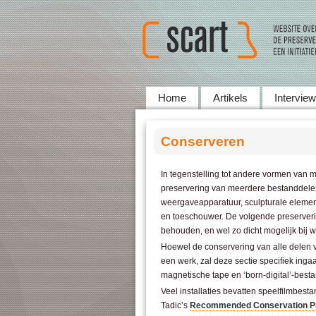
Home
Artikels
Intervie
Conserveren
In tegenstelling tot andere vormen van m
preservering van meerdere bestanddelen
weergaveapparatuur, sculpturale elemente
en toeschouwer. De volgende preserverin
behouden, en wel zo dicht mogelijk bij 
Hoewel de conservering van alle delen va
een werk, zal deze sectie specifiek ing
magnetische tape en ‘born-digital’-best
Veel installaties bevatten speelfilmbest
Tadic’s
Recommended Conservation Prac