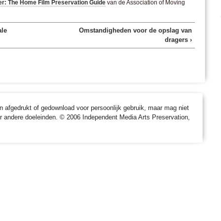
er: The Home Film Preservation Guide
van de Association of Moving
ale
Omstandigheden voor de opslag van
dragers ›
afgedrukt of gedownload voor persoonlijk gebruik, maar mag niet
r andere doeleinden. © 2006 Independent Media Arts Preservation,