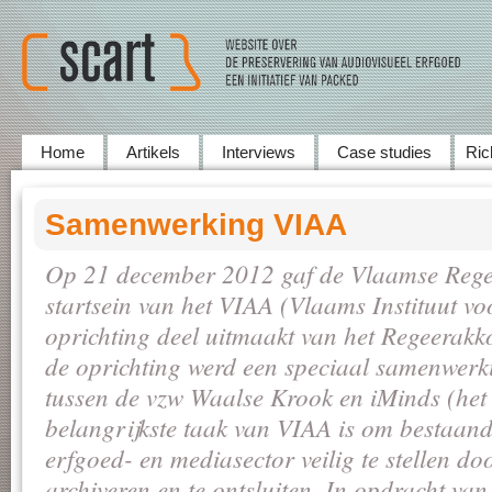
Home
Artikels
Interviews
Case studies
Ric
Samenwerking VIAA
Op 21 december 2012 gaf de Vlaamse Regeri
startsein van het VIAA (Vlaams Instituut vo
oprichting deel uitmaakt van het Regeerak
de oprichting werd een speciaal samenwerk
tussen de vzw Waalse Krook en iMinds (het
belangrijkste taak van VIAA is om bestaand
erfgoed- en mediasector veilig te stellen doo
archiveren en te ontsluiten. In opdracht 