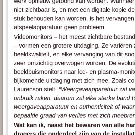
werk opnieuw getoond kan worden. Wanneer 
niet zichtbaar is, en met een digitale kopie de
stuk behouden kan worden, is het vervangen
afspeelapparatuur geen probleem.
Videomonitors – het meest zichtbare bestand
– vormen een grotere uitdaging. Ze variëren z
beeldkwaliteit, en elke vervanging van dit so
zeer omzichtig overwogen worden. De evolut
beeldbuismonitors naar lcd- en plasma-monit
bijkomende uitdaging met zich mee. Zoals co
Laurenson stelt:
“Weergaveapparatuur zal vas
onbruik raken: daarom zal elke sterke band t
weergaveapparatuur en authenticiteit of waar
bepaalde graad van verlies met zich meebre
Wat kan ik, naast het bewaren van alle ha
dragers die onderdeel zijn van de install