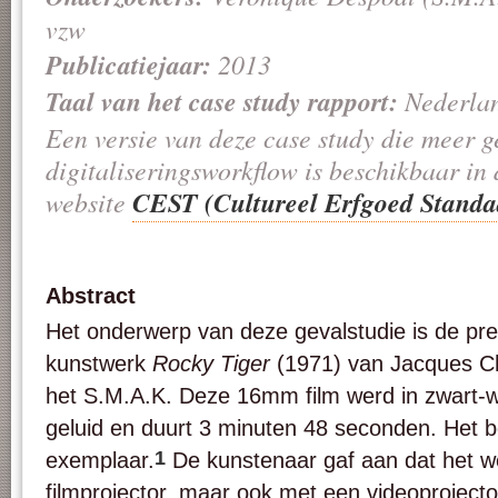
vzw
Publicatiejaar:
2013
Taal van het case study rapport:
Nederla
Een versie van deze case study die meer ge
digitaliseringsworkflow is beschikbaar in 
CEST (Cultureel Erfgoed Standa
website
Abstract
Het onderwerp van deze gevalstudie is de pre
kunstwerk
Rocky Tiger
(1971) van Jacques Char
het S.M.A.K. Deze 16mm film werd in zwart-w
geluid en duurt 3 minuten 48 seconden. Het b
1
exemplaar.
De kunstenaar gaf aan dat het we
filmprojector, maar ook met een videoproject