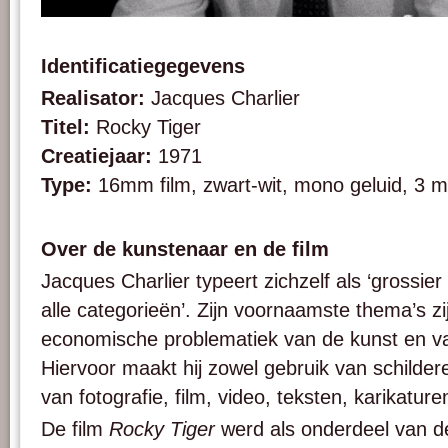
Afbeelding 1. Jacques Charlier, Rocky Tiger, 1971, 16mm film, zwart/wit, mono gel
Identificatiegegevens
Realisator:
Jacques Charlier
Titel:
Rocky Tiger
Creatiejaar:
1971
Type:
16mm film, zwart-wit, mono geluid, 3 
Over de kunstenaar en de film
Jacques Charlier typeert zichzelf als ‘grossie
alle categorieën’. Zijn voornaamste thema’s zi
economische problematiek van de kunst en v
Hiervoor maakt hij zowel gebruik van schilde
van fotografie, film, video, teksten, karikature
De film
Rocky Tiger
werd als onderdeel van de