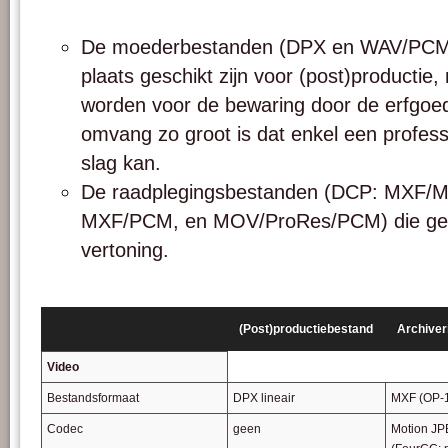
De moederbestanden (DPX en WAV/PCM) di
plaats geschikt zijn voor (post)productie
worden voor de bewaring door de erfgoedi
omvang zo groot is dat enkel een profes
slag kan.
De raadplegingsbestanden (DCP: MXF/
MXF/PCM, en MOV/ProRes/PCM) die geb
vertoning.
(Post)productiebestand
Archiver
Video
Bestandsformaat
DPX lineair
MXF (OP-
Codec
geen
Motion J