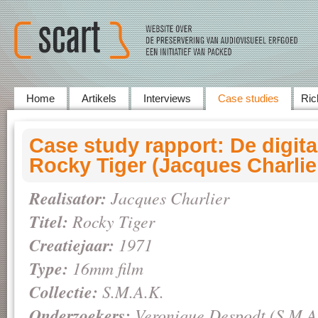
Home
Artikels
Interviews
Case studies
Ric
Case study rapport: De digita
Rocky Tiger (Jacques Charlier
Realisator:
Jacques Charlier
Titel:
Rocky Tiger
Creatiejaar:
1971
Type:
16mm film
Collectie:
S.M.A.K.
Onderzoekers:
Veronique Despodt (S.M.