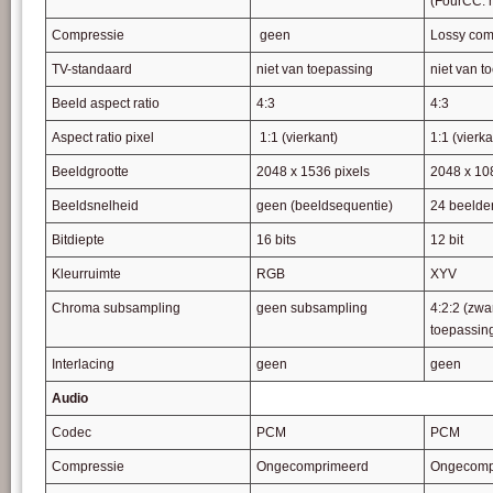
(FourCC: 
Compressie
geen
Lossy com
TV-standaard
niet van toepassing
niet van t
Beeld aspect ratio
4:3
4:3
Aspect ratio pixel
1:1 (vierkant)
1:1 (vierka
Beeldgrootte
2048 x 1536 pixels
2048 x 10
Beeldsnelheid
geen (beeldsequentie)
24 beelde
Bitdiepte
16 bits
12 bit
Kleurruimte
RGB
XYV
Chroma subsampling
geen subsampling
4:2:2 (zwar
toepassin
Interlacing
geen
geen
Audio
Codec
PCM
PCM
Compressie
Ongecomprimeerd
Ongecomp