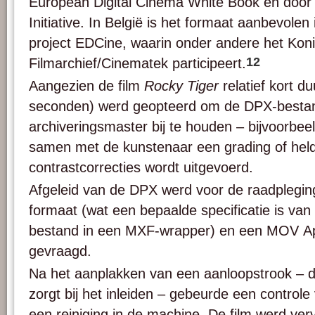
European Digital Cinema White Book en door 
Initiative. In België is het formaat aanbevolen
project EDCine, waarin onder andere het Konin
12
Filmarchief/Cinematek participeert.
Aangezien de film
Rocky Tiger
relatief kort d
seconden) werd geopteerd om de DPX-besta
archiveringsmaster bij te houden – bijvoorbeel
samen met de kunstenaar een grading of held
contrastcorrecties wordt uitgevoerd.
Afgeleid van de DPX werd voor de raadplegi
formaat (wat een bepaalde specificatie is v
bestand in een MXF-wrapper) en een MOV A
gevraagd.
Na het aanplakken van een aanloopstrook – 
zorgt bij het inleiden – gebeurde een controle
een reiniging in de machine. De film werd ve