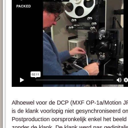
Alhoewel voor de DCP (MXF OP-1a/Motion J
is de klank voorlopig niet gesynchroniseerd 
Postproduction oorspronkelijk enkel het beeld 
zonder de klank. De klank werd pas gedigital