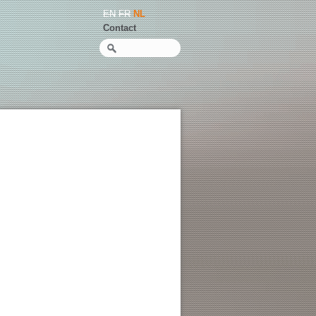
EN
FR
NL
Contact
Zoeken