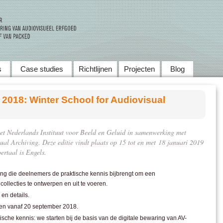
Skip to main content
s
Case studies
Richtlijnen
Projecten
Blog
 2018: Winter School for Audiovisual
 het Nederlands Instituut voor Beeld en Geluid in samenwerking met
al Archiving. Deze editie vindt plaats op 15 tot en met 18 januari 2019
ertaal is Engels.
ing die deelnemers de praktische kennis bijbrengt om een
ollecties te ontwerpen en uit te voeren.
en details.
pen vanaf 20 september 2018.
sche kennis: we starten bij de basis van de digitale bewaring van AV-