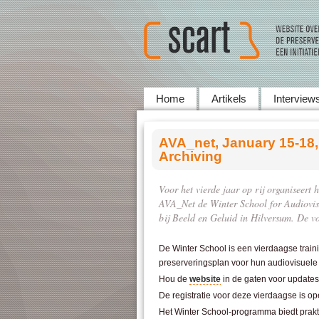
Home
Artikels
Interview
AVA_net, January 15-18,
Archiving
Voor het vierde jaar op rij organiseert
AVA_Net de Winter School for Audiovisu
bij Beeld en Geluid in Hilversum. De vo
De Winter School is een vierdaagse train
preserveringsplan voor hun audiovisuele c
Hou de
website
in de gaten voor updates 
De registratie voor deze vierdaagse is o
Het Winter School-programma biedt prakti