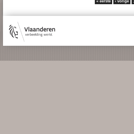
Pages
« eerste
‹ vorige