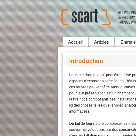
Accueil
Articles
Entreti
Introduction
Le terme "installation" peut être utilisé 
espaces d'exposition spécifiques. Réalis
ces œuvres peuvent être aussi durables
pour leur préservation est un champs tou
restreint de composants des installat
ici des choses telles que la vidéo analog
informatisés.
Du fait de leur nature complexe, les ins
souvent développées par des conservate
d'une installation par exemple, requiert