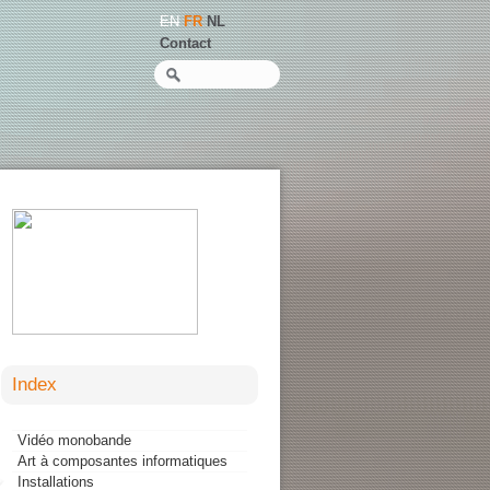
EN
FR
NL
Contact
Recherche
Index
Vidéo monobande
Art à composantes informatiques
Installations