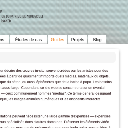
Skip to main content
ens
Études de cas
Guides
Projets
Blog
pour décrire des œuvres in-situ, souvent créées par les artistes pour des
ées à partir de quasiment n'importe quels médias, matériaux ou objets,
 que du béton, ou aussi éphémères que de la barbe à papa. Les besoins
t aussi large. Cependant, ce site web se concentrera sur un éventail
ions — ceux communément nommés "médias". Ce terme général désignant
ique, les images animées numériques et les dispositifs interactifs
tallations peuvent nécessiter une large gamme d'expertises — expertises
urs spécialisés dans d'autres domaines. Préserver les éléments vidéo
 les mêmes mesures de préservation que pour toute autre œuvre vidéo. Il